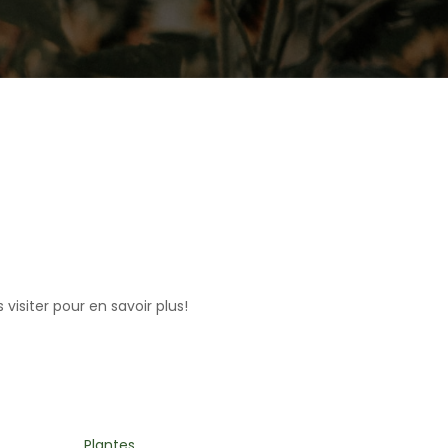
visiter pour en savoir plus!
Autocueillette de fleurs
Arrangeme