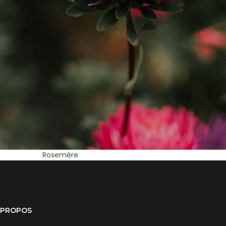
St Eustache
Mirabel
 PROPOS