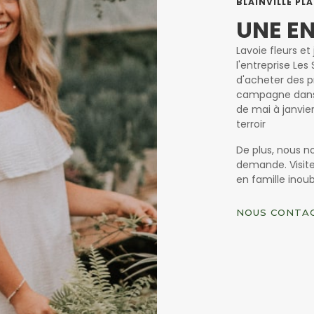
BLAINVILLE PL
UNE E
Lavoie fleurs e
l'entreprise Les 
d'acheter des pr
campagne dans 
de mai à janvie
terroir
De plus, nous n
demande. Visit
en famille inoub
NOUS CONTA