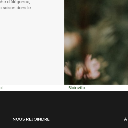
uche d'élégance,
a saison dans le
e
Rosemère
NOUS REJOINDRE
À