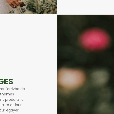
GES
er l'arrivée de
anthèmes
t produits ici
alité et leur
our égayer