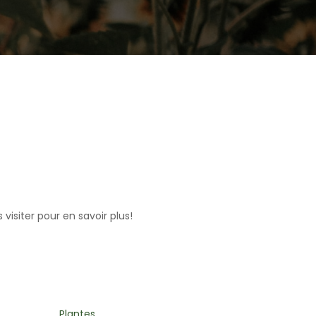
visiter pour en savoir plus!
Autocueillette de fleurs
Arrangeme