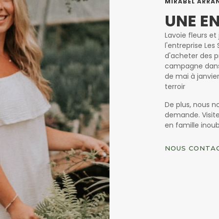
MIRABEL ARRA
UNE E
Lavoie fleurs e
l'entreprise Les 
d'acheter des pr
campagne dans 
de mai à janvie
terroir
De plus, nous n
demande. Visit
en famille inoub
NOUS CONTA