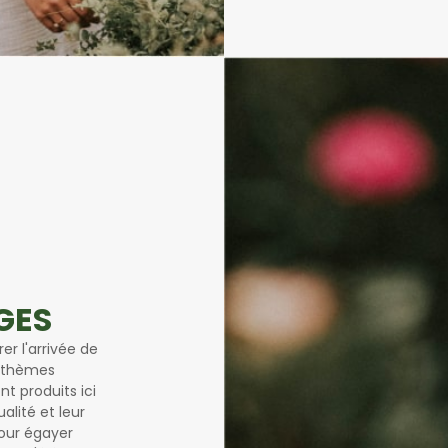
GES
er l'arrivée de
anthèmes
t produits ici
alité et leur
our égayer