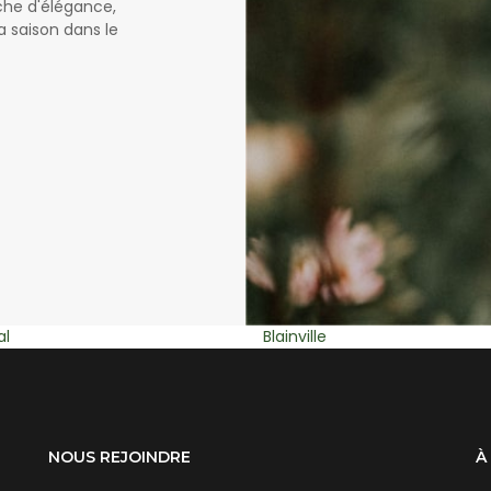
uche d'élégance,
a saison dans le
e
Rosemère
NOUS REJOINDRE
À