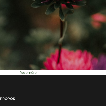
St Eustache
Mirabel
 PROPOS