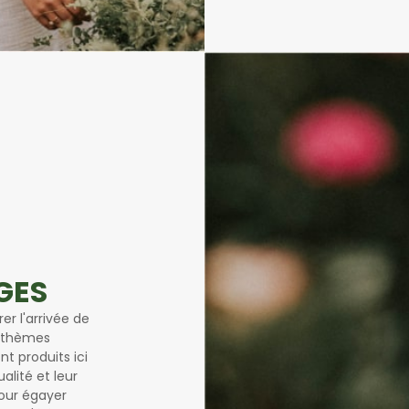
GES
er l'arrivée de
anthèmes
t produits ici
alité et leur
our égayer