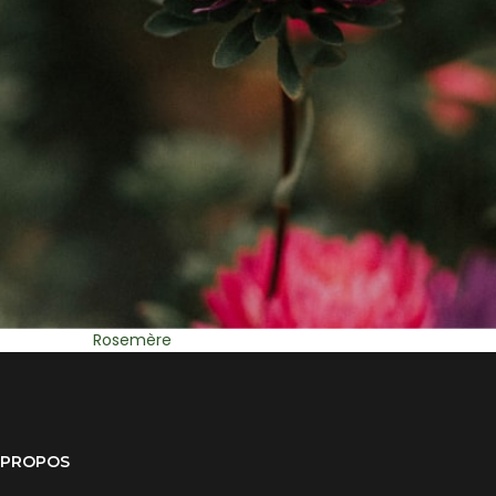
St Eustache
Mirabel
 PROPOS