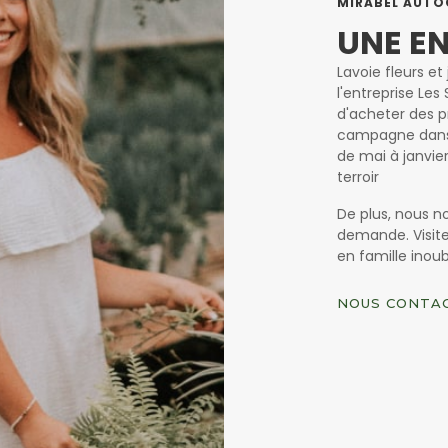
MIRABEL AUTOC
UNE E
Lavoie fleurs e
l'entreprise Les 
d'acheter des pr
campagne dans 
de mai à janvie
terroir
De plus, nous n
demande. Visit
en famille inoub
NOUS CONTA