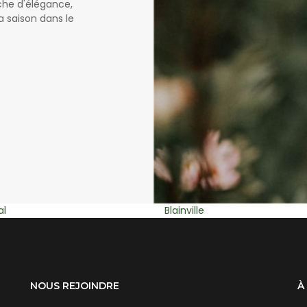
uche d'élégance,
a saison dans le
e
Rosemère
NOUS REJOINDRE
À