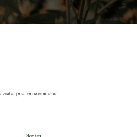
visiter pour en savoir plus!
Autocueillette de fleurs
Arrangeme