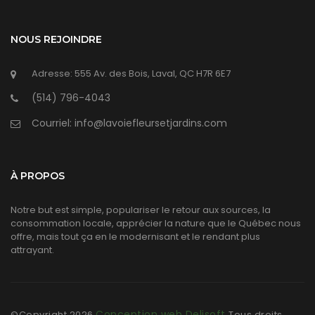
NOUS REJOINDRE
Adresse: 555 Av. des Bois, Laval, QC H7R 6E7
(514) 796-4043
Courriel: info@lavoiefleursetjardins.com
À PROPOS
Notre but est simple, populariser le retour aux sources, la
consommation locale, apprécier la nature que le Québec nous
offre, mais tout ça en le modernisant et le rendant plus
attrayant.
Conception web Delisoft
©Copyright
2026
Tous droits